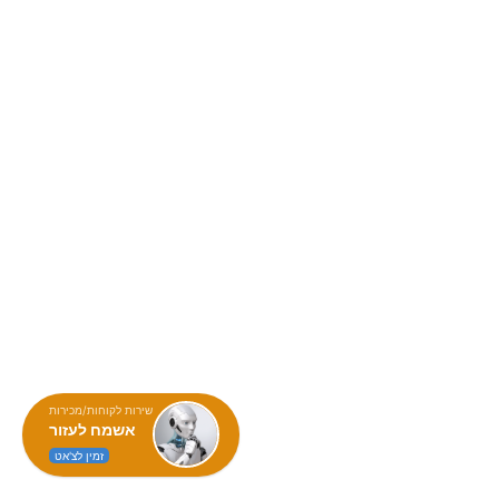
שירות לקוחות/מכירות
אשמח לעזור
זמין לצ'אט