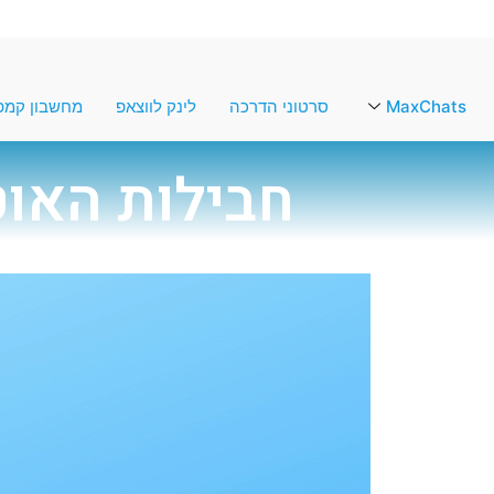
MaxChats
סרטוני הדרכה
לינק לווצאפ
מחשבון קמפי
חבילות האו