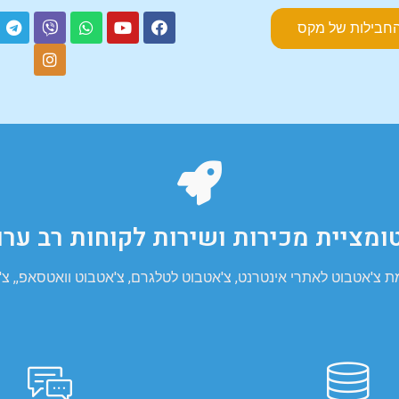
חבילות של מקס
ומציית מכירות ושירות לקוחות רב ערו
אטבוט לאתרי אינטרנט, צ'אטבוט לטלגרם, צ'אטבוט וואטסאפ,, צ'א