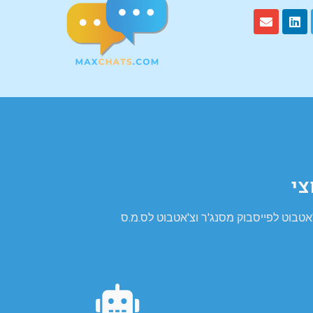
צי
טבוט לפייסבוק מסנג'ר וצ'אטבוט לס.מ.ס