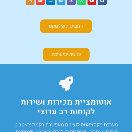
החבילות של מקס
כניסה למערכת
אוטומציית מכירות ושירות
לקוחות רב ערוצי
מערכת מקסצ'אטס לנציגים מאפשרת הקמת צ'אטבוט
לאתרי אינטרנט, צ'אטבוט לטלגרם, צ'אטבוט וואטסאפ,,