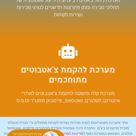
מערכת ניהול צ'אטים רב ערוצית לייעול ואוטומציה של
תהליכי מכירה ומתן פתרונות חדשניים לנציגי מכירות
ושירות לקוחות
מערכת להקמת צ'אטבוטים
מתוחכמים
מערכת קלה ופשוטה להקמת צ'אטבוטים לאתרי
אינטרנט, לטלגרם, וואטסאפ,, פייסבוק מסנג'ר וס.מ.ס
אתר ומערכת מקסצ'אטס לנציגי מכירות ושירות לקוחות מופעלים ע"י חברת סיגנלס
מובייל מרקטינג בע"מ. החברה הינה עצמאית ונפרדת מהחברות פייסבוק, וואטסאפ
וטלגרם. השימוש במערכת כפוף ל
מדיניות הפרטיות
ול
תנאי השירות
שלנו ושל אפליקציות
שירות לקוחות/מכירות