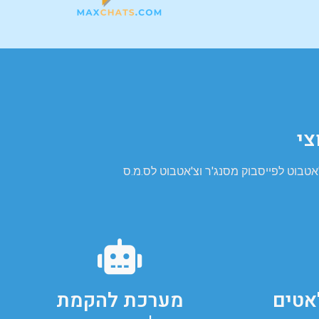
צי
טבוט לפייסבוק מסנג'ר וצ'אטבוט לס.מ.ס
אטים
מערכת להקמת