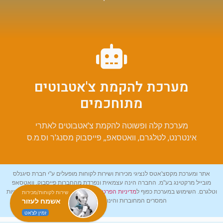
מערכת להקמת צ'אטבוטים
מתוחכמים
מערכת קלה ופשוטה להקמת צ'אטבוטים לאתרי
אינטרנט, לטלגרם, וואטסאפ,, פייסבוק מסנג'ר וס.מ.ס
אתר ומערכת מקסצ'אטס לנציגי מכירות ושירות לקוחות מופעלים ע"י חברת סיגנלס
מובייל מרקטינג בע"מ. החברה הינה עצמאית ונפרדת מהחברות פייסבוק, וואטסאפ
וטלגרם. השימוש במערכת כפוף ל
מדיניות הפרטיות
ול
תנאי השירות
שלנו ושל אפליקציות
שירות לקוחות/מכירות
אשמח לעזור
המסרים המחוברות והינו באחריות המשתמש.
זמין לצ'אט