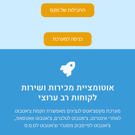
החבילות של מקס
כניסה למערכת
אוטומציית מכירות ושירות
לקוחות רב ערוצי
מערכת מקסצ'אטס לנציגים מאפשרת הקמת צ'אטבוט
לאתרי אינטרנט, צ'אטבוט לטלגרם, צ'אטבוט וואטסאפ,,
צ'אטבוט לפייסבוק מסנג'ר וצ'אטבוט לס.מ.ס