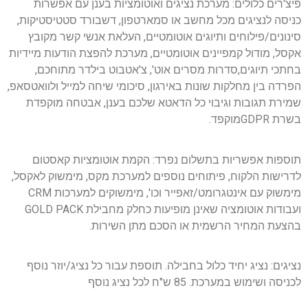
פיצ'רים כלולים: מערכת נציגים ואוטומציות בענן עם אפשרות
כניסה לנציגים מכל מחשב או סמארטפון, דשבורד סטטיסטיקות,
סינונים/פילוחים ותיוגים אוטומטיים, העלאת אנשי קשר מקובץ
אקסל, מודול קמפיינים אוטומטיים, מערכת להפצת הודעות מיידיות
בחתכי תיוגים,סדרות מסרים אוט', צ'אטבוט בילדר מתוחכם,
הפרדה בין מחלקות שונות באירגון, סיכומי שיחה למייל ולוואטסאפ,
שמירת תגובות וגיבוי כל הדאטא שלכם בענן, אבטחה מוקפדת
בשרת GDPRמוקפד.
תוספות אפשריות בתשלום נפרד: הקמת אוטומציות קאסטום
לדרישות הלקוח, פיתוחים נוספים למערכת מקס, מימשוק לאקסל,
מימשוק עם אינטגרומט/זאפייר וכו', מימשוקים למערכות CRM
ועבודות אוטומציה שאינן מופיעות כחלק מחבילת GOLD PACK
בהצעת המחיר הרשמית או הסכם מתן השירות.
נציגים: נציג יחיד כלול בחבילה. תוספת עבור כל נציג/יוזר נוסף
לכניסה ושימוש במערכת. 85 ש"ח לכל נציג נוסף